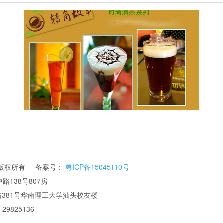
公司 版权所有 备案号：
粤ICP备15045110号
路138号807房
华南理工大学汕头校友楼
 29825136