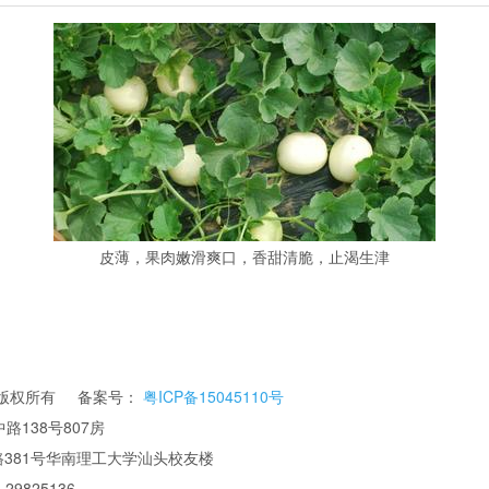
皮薄，果肉嫩滑爽口，香甜清脆，止渴生津
公司 版权所有 备案号：
粤ICP备15045110号
路138号807房
华南理工大学汕头校友楼
 29825136