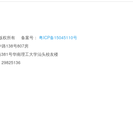
公司 版权所有 备案号：
粤ICP备15045110号
路138号807房
华南理工大学汕头校友楼
 29825136