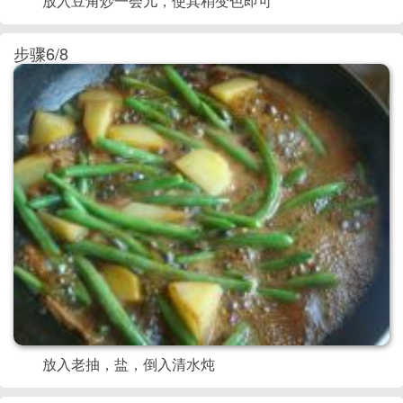
放入豆角炒一会儿，使其稍变色即可
步骤6/8
放入老抽，盐，倒入清水炖