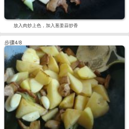
放入肉炒上色，加入葱姜蒜炒香
步骤4/8