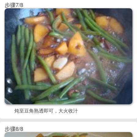
步骤7/8
炖至豆角熟透即可，大火收汁
步骤8/8