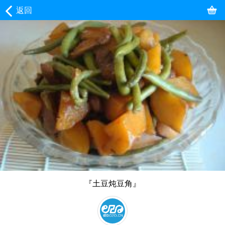
返回
『土豆炖豆角』