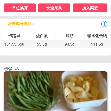
单位换算
快速采购
加入菜篮
营养成分统计：
卡路里
蛋白质
脂肪
碳水化合物
1517.5Kcal
55.5g
94.5g
111.5g
步骤1/8