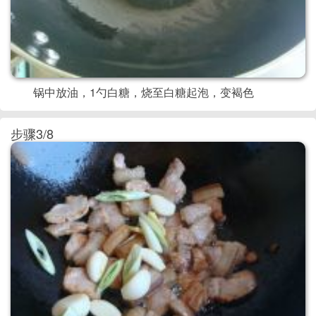
锅中放油，1勺白糖，烧至白糖起泡，变褐色
步骤3/8