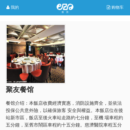
我的
购物车
聚友餐馆
餐馆介绍：
本飯店收費經濟實惠，消防設施齊全，並依法
投保公共意外險，以確保旅客 安全與權益。本飯店位在後
站新市區，飯店至後火車站走路約七分鐘，至機 場車程約
五分鐘，至舊市鬧區車程約十五分鐘。慈濟醫院車程五分