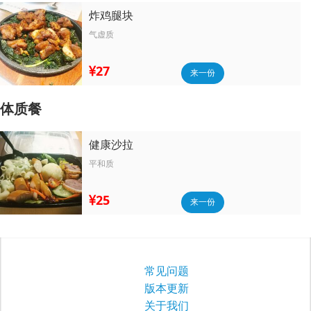
炸鸡腿块
气虚质
27
来一份
体质餐
健康沙拉
平和质
25
来一份
常见问题
版本更新
关于我们