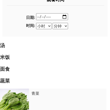
日期:
时间:
汤
米饭
面食
蔬菜
青菜