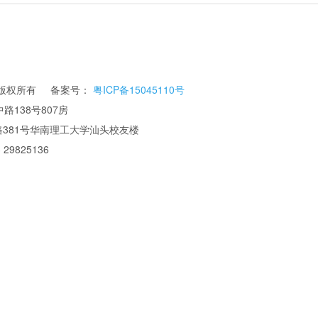
公司 版权所有 备案号：
粤ICP备15045110号
路138号807房
华南理工大学汕头校友楼
 29825136