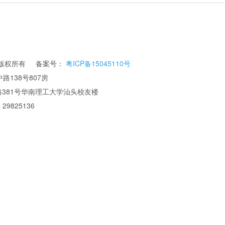
公司 版权所有 备案号：
粤ICP备15045110号
路138号807房
华南理工大学汕头校友楼
 29825136