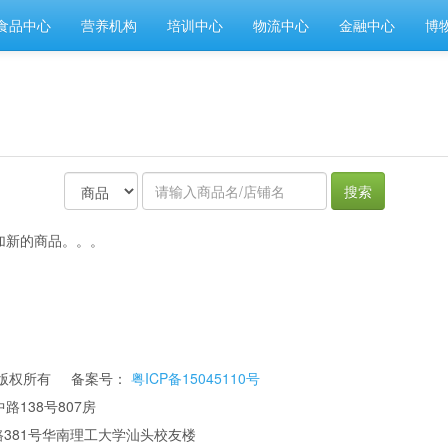
食品中心
营养机构
培训中心
物流中心
金融中心
博
搜索
加新的商品。。。
公司 版权所有 备案号：
粤ICP备15045110号
路138号807房
华南理工大学汕头校友楼