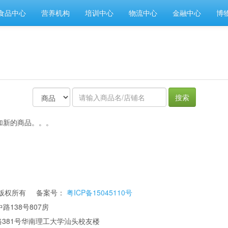
食品中心
营养机构
培训中心
物流中心
金融中心
博
搜索
加新的商品。。。
公司 版权所有 备案号：
粤ICP备15045110号
路138号807房
华南理工大学汕头校友楼