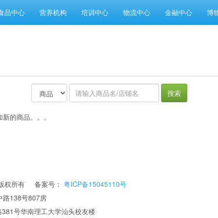
食品中心
营养机构
培训中心
物流中心
金融中心
博
搜索
加新的商品。。。
公司 版权所有 备案号：
粤ICP备15045110号
路138号807房
华南理工大学汕头校友楼