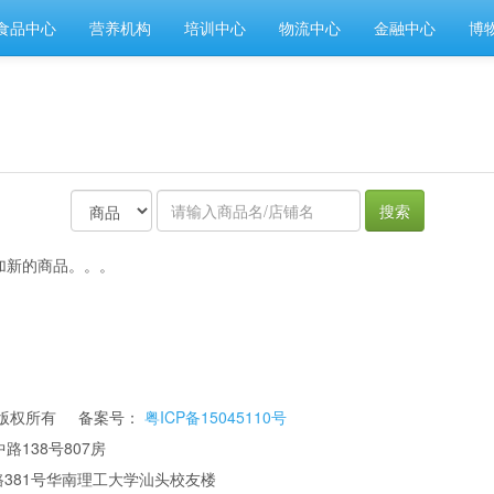
食品中心
营养机构
培训中心
物流中心
金融中心
博
搜索
加新的商品。。。
公司 版权所有 备案号：
粤ICP备15045110号
路138号807房
华南理工大学汕头校友楼