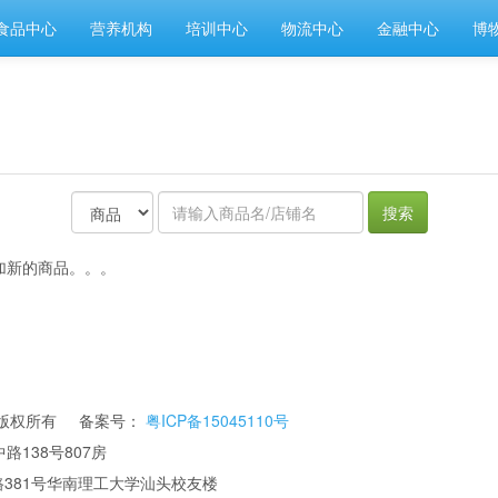
食品中心
营养机构
培训中心
物流中心
金融中心
博
搜索
加新的商品。。。
公司 版权所有 备案号：
粤ICP备15045110号
路138号807房
华南理工大学汕头校友楼