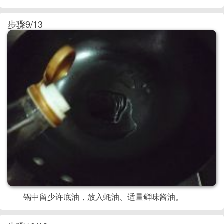
步骤9/13
锅中留少许底油，放入蚝油、适量鲜味酱油。