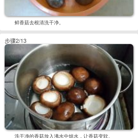
鲜香菇去根清洗干净。
步骤2/13
洗干净的香菇放入沸水中焯水，让香菇变软。