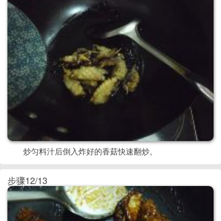
炒匀料汁后倒入炸好的香菇快速翻炒。
步骤12/13