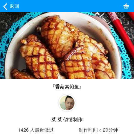
返回
『香菇素鲍鱼』
菜 菜
倾情制作
1426
人最近做过
制作时间 < 20分钟