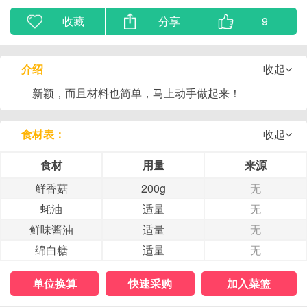
收藏
分享
9
介绍
收起
新颖，而且材料也简单，马上动手做起来！
食材表：
收起
食材
用量
来源
鲜香菇
200g
无
蚝油
适量
无
鲜味酱油
适量
无
绵白糖
适量
无
单位换算
快速采购
加入菜篮