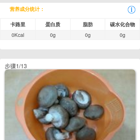
营养成分统计：
卡路里
蛋白质
脂肪
碳水化合物
0Kcal
0g
0g
0g
步骤1/13