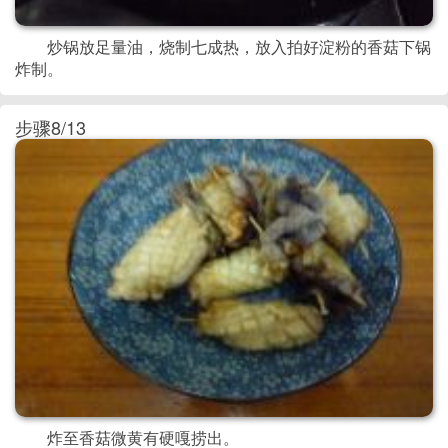
炒锅放足量油，烧制七成热，放入拍好淀粉的香菇下锅
炸制。
步骤8/13
炸至香菇微黄有硬嘎捞出。