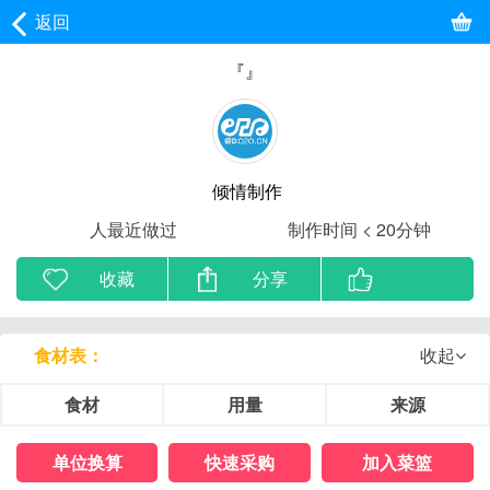
返回
『』
倾情制作
人最近做过
制作时间 < 20分钟
收藏
分享
食材表：
收起
食材
用量
来源
单位换算
快速采购
加入菜篮