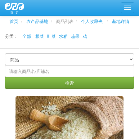
首页
农产品基地
商品列表
个人收藏夹
基地详情
分类：
全部
根菜
叶菜
水稻
茄果
鸡
搜索