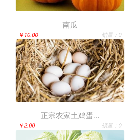
南瓜
￥
10.00
销量：0
正宗农家土鸡蛋...
￥
2.00
销量：0