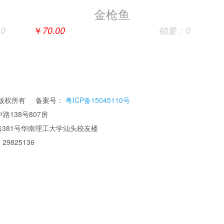
金枪鱼
￥
0
70.00
销量：0
公司 版权所有 备案号：
粤ICP备15045110号
路138号807房
华南理工大学汕头校友楼
 29825136