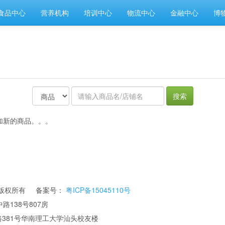
食品中心
营养机构
培训中心
物流中心
金融中心
博
搜索
加新的商品。。。
公司 版权所有 备案号：
粤ICP备15045110号
路138号807房
华南理工大学汕头校友楼