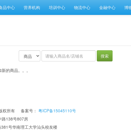
食品中心
营养机构
培训中心
物流中心
金融中心
博
搜索
加新的商品。。。
公司 版权所有 备案号：
粤ICP备15045110号
路138号807房
华南理工大学汕头校友楼