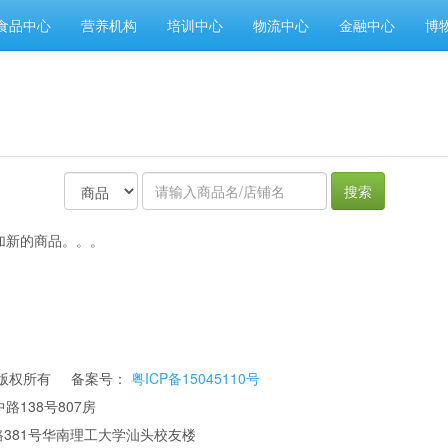
食品中心
营养机构
培训中心
物流中心
金融中心
博
搜索
加新的商品。。。
公司 版权所有 备案号：
粤ICP备15045110号
路138号807房
华南理工大学汕头校友楼