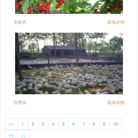
农家风
基地详情
四季风
基地详情
<<
1
2
3
4
5
6
7
8
9
10
11
>>