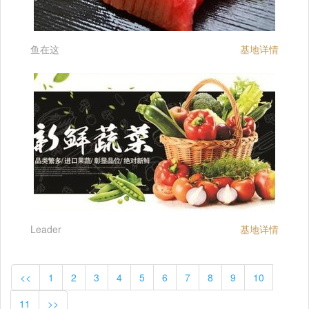
鱼在这
基地详情
Leader
基地详情
<<
1
2
3
4
5
6
7
8
9
10
11
>>