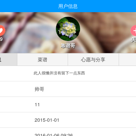
用户信息
9
关
靠谱哥
息
菜谱
心愿与分享
：
此人很懒并没有留下一点东西
帅哥
11
2015-01-01
：
2016-01-06 09:26